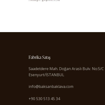
Fabrika Satış
Saadetdere Mah. Doğan Araslı Bulv. No:5/C
Esenyurt/İSTANBUL
info@baksanbaklava.com
+90 530 513 45 34