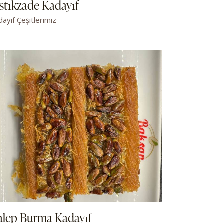
stıkzade Kadayıf
ayıf Çeşitlerimiz
alep Burma Kadayıf