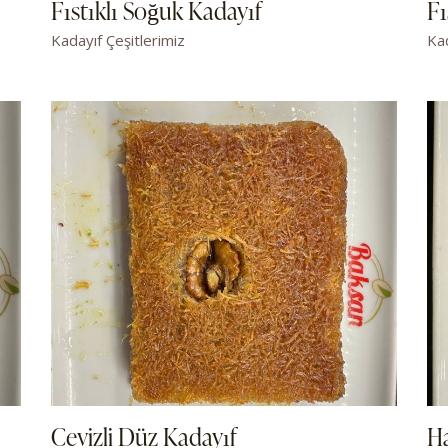
Fıstıklı Soğuk Kadayıf
Fı
Kadayıf Çeşitlerimiz
Kad
Cevizli Düz Kadayıf
H