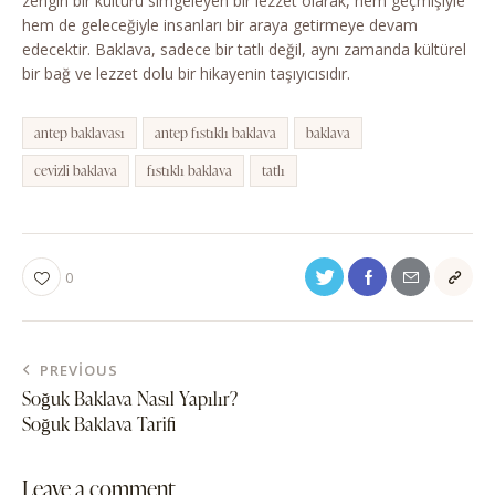
zengin bir kültürü simgeleyen bir lezzet olarak, hem geçmişiyle
hem de geleceğiyle insanları bir araya getirmeye devam
edecektir. Baklava, sadece bir tatlı değil, aynı zamanda kültürel
bir bağ ve lezzet dolu bir hikayenin taşıyıcısıdır.
antep baklavası
antep fıstıklı baklava
baklava
cevizli baklava
fıstıklı baklava
tatlı
0
PREVIOUS
Soğuk Baklava Nasıl Yapılır?
Soğuk Baklava Tarifi
Leave a comment