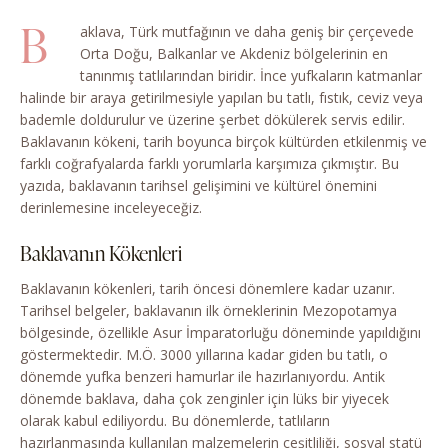
B
aklava, Türk mutfağının ve daha geniş bir çerçevede
Orta Doğu, Balkanlar ve Akdeniz bölgelerinin en
tanınmış tatlılarından biridir. İnce yufkaların katmanlar
halinde bir araya getirilmesiyle yapılan bu tatlı, fıstık, ceviz veya
bademle doldurulur ve üzerine şerbet dökülerek servis edilir.
Baklavanın kökeni, tarih boyunca birçok kültürden etkilenmiş ve
farklı coğrafyalarda farklı yorumlarla karşımıza çıkmıştır. Bu
yazıda, baklavanın tarihsel gelişimini ve kültürel önemini
derinlemesine inceleyeceğiz.
Baklavanın Kökenleri
Baklavanın kökenleri, tarih öncesi dönemlere kadar uzanır.
Tarihsel belgeler, baklavanın ilk örneklerinin Mezopotamya
bölgesinde, özellikle Asur İmparatorluğu döneminde yapıldığını
göstermektedir. M.Ö. 3000 yıllarına kadar giden bu tatlı, o
dönemde yufka benzeri hamurlar ile hazırlanıyordu. Antik
dönemde baklava, daha çok zenginler için lüks bir yiyecek
olarak kabul ediliyordu. Bu dönemlerde, tatlıların
hazırlanmasında kullanılan malzemelerin çeşitliliği, sosyal statü