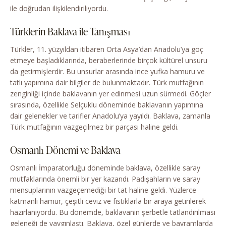
ile doğrudan ilişkilendiriliyordu.
Türklerin Baklava ile Tanışması
Türkler, 11. yüzyıldan itibaren Orta Asya’dan Anadolu’ya göç
etmeye başladıklarında, beraberlerinde birçok kültürel unsuru
da getirmişlerdir. Bu unsurlar arasında ince yufka hamuru ve
tatlı yapımına dair bilgiler de bulunmaktadır. Türk mutfağının
zenginliği içinde baklavanın yer edinmesi uzun sürmedi. Göçler
sırasında, özellikle Selçuklu döneminde baklavanın yapımına
dair gelenekler ve tarifler Anadolu’ya yayıldı. Baklava, zamanla
Türk mutfağının vazgeçilmez bir parçası haline geldi.
Osmanlı Dönemi ve Baklava
Osmanlı İmparatorluğu döneminde baklava, özellikle saray
mutfaklarında önemli bir yer kazandı. Padişahların ve saray
mensuplarının vazgeçemediği bir tat haline geldi. Yüzlerce
katmanlı hamur, çeşitli ceviz ve fıstıklarla bir araya getirilerek
hazırlanıyordu. Bu dönemde, baklavanın şerbetle tatlandırılması
geleneği de yaygınlaştı. Baklava, özel günlerde ve bayramlarda