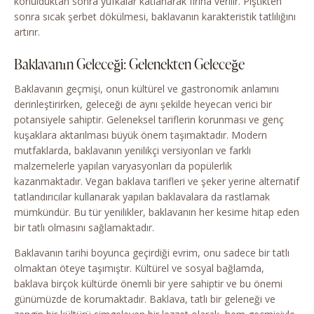
konulduktan sonra yufkalar katlanarak fırına verilir. Piştikten
sonra sıcak şerbet dökülmesi, baklavanın karakteristik tatlılığını
artırır.
Baklavanın Geleceği: Gelenekten Geleceğe
Baklavanın geçmişi, onun kültürel ve gastronomik anlamını
derinleştirirken, geleceği de aynı şekilde heyecan verici bir
potansiyele sahiptir. Geleneksel tariflerin korunması ve genç
kuşaklara aktarılması büyük önem taşımaktadır. Modern
mutfaklarda, baklavanın yenilikçi versiyonları ve farklı
malzemelerle yapılan varyasyonları da popülerlik
kazanmaktadır. Vegan baklava tarifleri ve şeker yerine alternatif
tatlandırıcılar kullanarak yapılan baklavalara da rastlamak
mümkündür. Bu tür yenilikler, baklavanın her kesime hitap eden
bir tatlı olmasını sağlamaktadır.
Baklavanın tarihi boyunca geçirdiği evrim, onu sadece bir tatlı
olmaktan öteye taşımıştır. Kültürel ve sosyal bağlamda,
baklava birçok kültürde önemli bir yere sahiptir ve bu önemi
günümüzde de korumaktadır. Baklava, tatlı bir geleneği ve